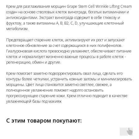
Крем для разглаживания морщин Grape Stem Cell Wrinkle Lifting Cream
создан на основе стволовых клеток винограда, богатых витаминами и
антиоксидантами. Экстракт винограда содержит в себе глюкозу и
фруктозу, а также витамины A, B, B2, C, D, улучшающие клеточный
метаболизм.
Предотвращает старение клеток, активизируют их рост и запускают
клеточное обновление за счет содержащихся в них полифенолов.
Гиалуроновоая кислота превосходно увлажняет, обеспечивает питание
клеток и нормализует жизненно важные процессы в работе клеток -
регенерацию, обмен и другие.
Крем помогает заметно подкорректировать овал лица, сделать его
контуры более четкими, устранить кожные заломы и минимизировать
морщины. Цвет лица становится заметно светлее, свежее, а
полноценное увлажнение поможет надолго остановить
прогрессирующее старение кожи. Крем отлично подходит в качестве
увлажняющей базы под макияж
С этим товаром покупают: