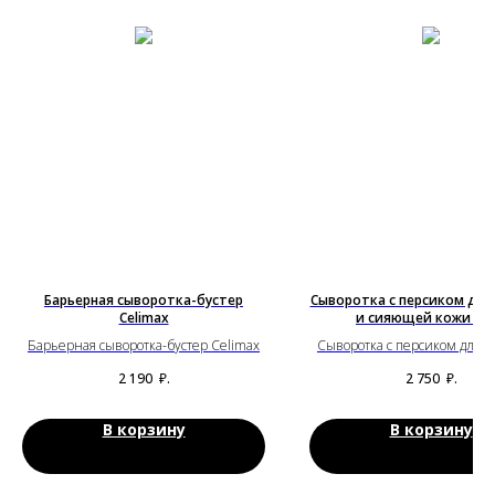
Барьерная сыворотка-бустер
Сыворотка с персиком для
Celimax
и сияющей кожи An
Барьерная сыворотка-бустер Celimax
Сыворотка с персиком для г
сияющей кожи Anua
2 190
₽.
2 750
₽.
В корзину
В корзину