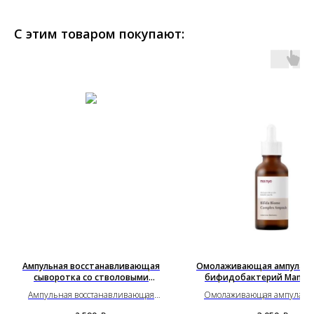
С этим товаром покупают:
Ампульная восстанавливающая
Омолаживающая ампула с
сыворотка со стволовыми
бифидобактерий Manyo (
клетками
Ампульная восстанавливающая
Омолаживающая ампула с 
сыворотка со стволовыми клетками
бифидобактерий Manyo (5