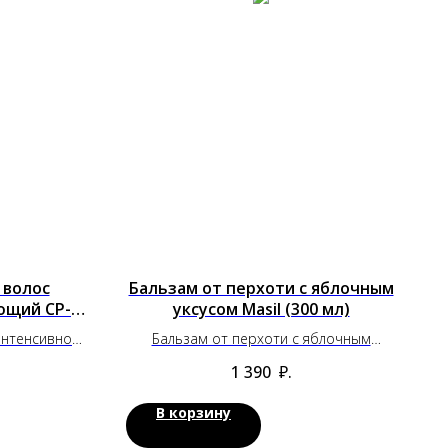
 волос
Бальзам от перхоти с яблочным
ющий CP-1
уксусом Masil (300 мл)
интенсивно
Бальзам от перхоти с яблочным
00 мл.)
уксусом Masil (300 мл)
1 390
₽.
В корзину