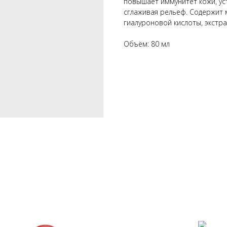
повышает иммунитет кожи, ус
сглаживая рельеф. Содержит м
гиалуроновой кислоты, экстра
Объём: 80 мл