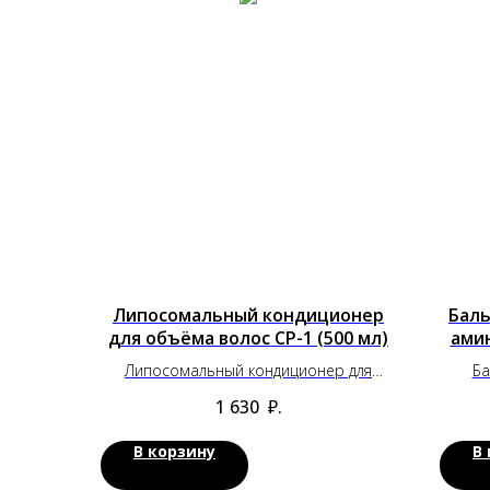
Липосомальный кондиционер
Баль
для объёма волос CP-1 (500 мл)
амин
Липосомальный кондиционер для
Ба
объёма волос CP-1 (500 мл)
а
1 630
₽.
В корзину
В