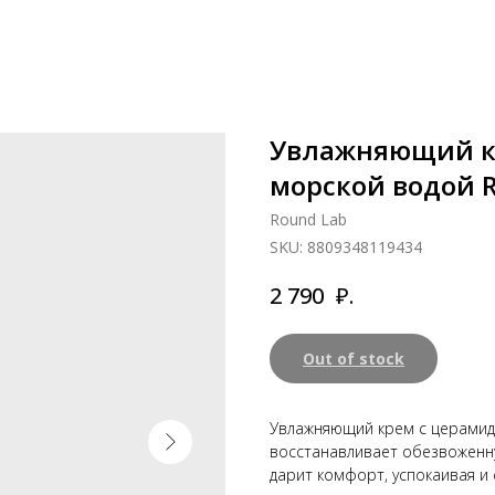
Увлажняющий к
морской водой 
Round Lab
SKU:
8809348119434
₽.
2 790
Out of stock
Увлажняющий крем с церамид
восстанавливает обезвоженную
дарит комфорт, успокаивая и