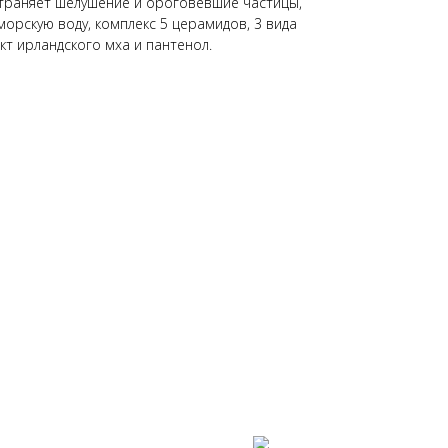
траняет шелушение и ороговевшие частицы,
орскую воду, комплекс 5 церамидов, 3 вида
кт ирландского мха и пантенол.