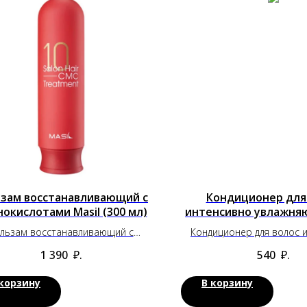
зам восстанавливающий с
Кондиционер для
окислотами Masil (300 мл)
интенсивно увлажня
(100 мл.)
льзам восстанавливающий с
Кондиционер для волос 
минокислотами Masil (300 мл)
увлажняющий CP-1 (1
1 390
₽.
540
₽.
 корзину
В корзину