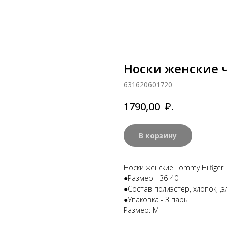
Носки женские ч
631620601720
₽.
1790,00
В корзину
Носки женские Tommy Hilfiger
●Размер - 36-40
●Состав полиэстер, хлопок, ,э
●Упаковка - 3 пары
Размер: M