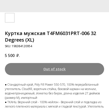
Куртка мужская T4FM6031PRT-006 32
Degrees (XL)
SKU:
198384120954
5 500
₽.
Out of stock
● Cтандартный крой, Poly Fill Power 550-570, 100% переработанный
утеплитель Cloudfill, воротник-стойка, боковой карман на молнии,
водонепроницаемый, этикетка без бирок, длина изделия 27 дюймов
(размер M), импортный
● ТКАНЬ: Верхний слой - 100% нейлон - Верхний слой и подкладка из
легкого плетеного материала с мягкой и гладкой текстурой. Утеплитель