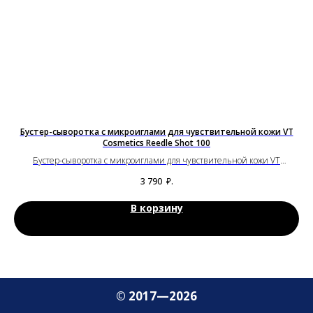
Бустер-сыворотка с микроиглами для чувствительной кожи VT
Cosmetics Reedle Shot 100
Бустер-сыворотка с микроиглами для чувствительной кожи VT
Пу
Cosmetics Reedle Shot 100
3 790
₽.
В корзину
© 2017—2026