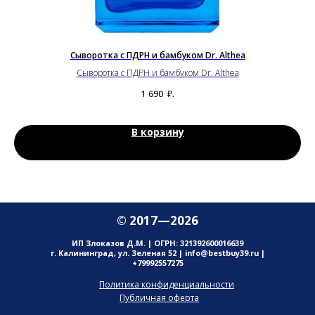
cs
Сыворотка с ПДРН и бамбуком Dr. Althea
М
Сыворотка с ПДРН и бамбуком Dr. Althea
dle
Мя
1 690
₽.
В корзину
© 2017—2026
ИП Злоказов Д.М. | ОГРН: 321392600016639
г. Калининград, ул. Зеленая 52 | info@bestbuy39.ru |
+79992557275
Политика конфиденциальности
Публичная оферта