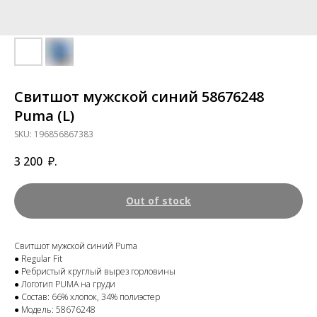
Свитшот мужской синий 58676248
Puma (L)
SKU:
196856867383
3 200
₽.
Out of stock
Свитшот мужской синий Puma
● Regular Fit
● Ребристый круглый вырез горловины
● Логотип PUMA на груди
● Состав: 66% хлопок, 34% полиэстер
● Модель: 58676248