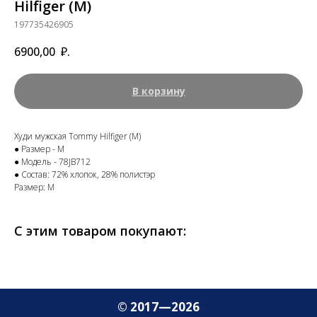
Hilfiger (M)
197735426905
6900,00
₽.
В корзину
Худи мужская Tommy Hilfiger (M)
● Размер - M
● Модель - 78JB712
● Состав: 72% хлопок, 28% полистэр
Размер: M
С этим товаром покупают:
© 2017—2026