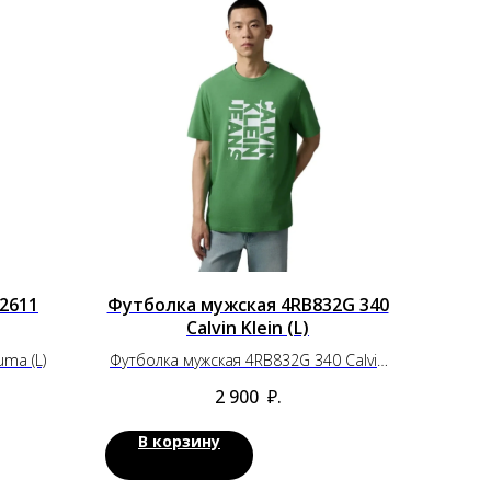
2611
Футболка мужская 4RB832G 340
Calvin Klein (L)
ma (L)
Футболка мужская 4RB832G 340 Calvin
Klein (L)
2 900
₽.
В корзину