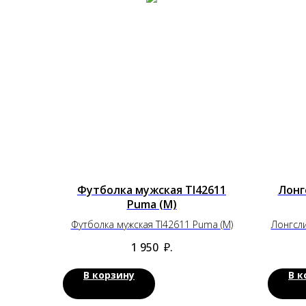
Футболка мужская TI42611
Лонг
Puma (M)
Футболка мужская TI42611 Puma (M)
Лонгсли
1 950
₽.
В корзину
В к