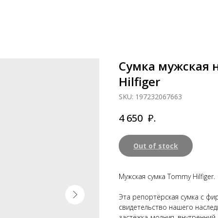
Сумка мужская н
Hilfiger
SKU:
197232067663
₽.
4 650
Out of stock
Мужская сумка Tommy Hilfiger.
Эта репортёрская сумка с фи
свидетельство нашего наслед
застёжка-молния, внутренний