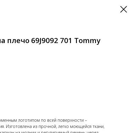
а плечо 69J9092 701 Tommy
рменным логотипом по всей поверхности –
ия. Изготовлена из прочной, легко моющейся ткани,
 карман на молнии и регулируемый ремень через