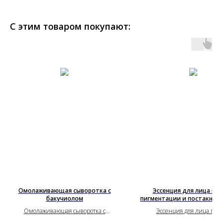
С этим товаром покупают:
Омолаживающая сыворотка с
Эссенция для лица пр
бакучиолом
пигментации и постакне M
(50 мл.)
Омолаживающая сыворотка с
Эссенция для лица про
бакучиолом
пигментации и постакне Many