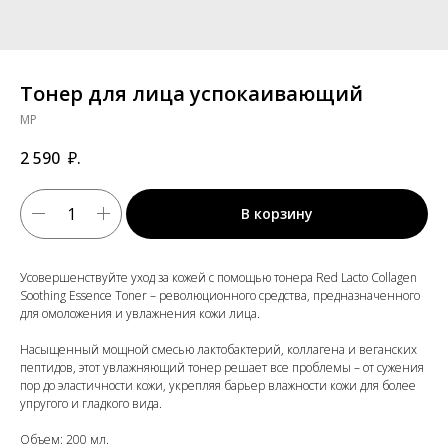
Тонер для лица успокаивающий
MP
2 590
₽.
В корзину
Усовершенствуйте уход за кожей с помощью тонера Red Lacto Collagen
Soothing Essence Toner – революционного средства, предназначенного
для омоложения и увлажнения кожи лица.
Насыщенный мощной смесью лактобактерий, коллагена и веганских
пептидов, этот увлажняющий тонер решает все проблемы – от сужения
пор до эластичности кожи, укрепляя барьер влажности кожи для более
упругого и гладкого вида.
Объем: 200 мл.