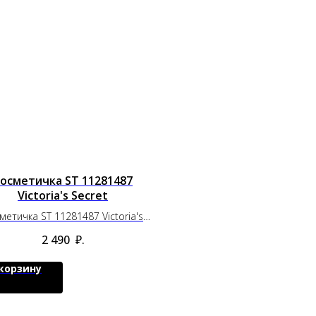
осметичка ST 11281487
Victoria's Secret
метичка ST 11281487 Victoria's
Secret
2 490
₽.
 корзину