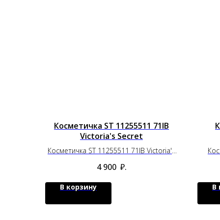
Косметичка ST 11255511 71IB
К
Victoria's Secret
Косметичка ST 11255511 71IB Victoria's
Кос
Secret
4 900
₽.
В корзину
В