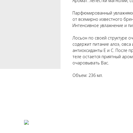
Аромат: лепестки магнолии, с
Парфюмированный увлажняющи
от всемирно известного брен
Интенсивное увлажнение и пи
Лосьон по своей структуре о
содержит питание алоэ, овса 
антиоксиданты Е и С. После п
теле остается приятный аром
очаровывать Вас.
Объем: 236 мл.