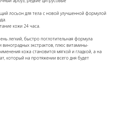
очный арбуз, редкие цитрусовые
й лосьон для тела с новой улучшенной формулой
да.
тание кожи 24 часа.
чень легкий, быстро поглотительная формула
и виноградных экстрактов, плюс витамины-
рименения кожа становится мягкой и гладкой, а на
ат, который на протяжении всего дня будет