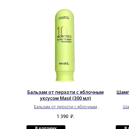
Бальзам от перхоти с яблочным
Шамп
уксусом Masil (300 мл)
Бальзам от перхоти с яблочным
Ша
уксусом Masil (300 мл)
1 390
₽.
В корзину
В