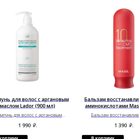
унь для волос с аргановым
Бальзам восстанавл
маслом Lador (900 мл)
аминокислотами Masil
мпунь для волос с аргановым
Бальзам восстанавли
маслом Lador (900 мл)
аминокислотами Masil 
1 990
₽.
1 390
₽.
 корзину
В корзину