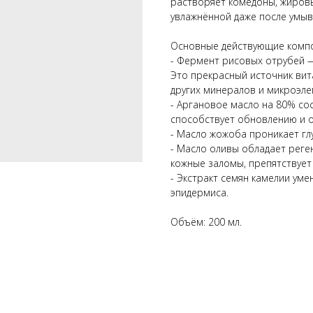
растворяет комедоны, жировы
увлажнённой даже после умыва
Основные действующие комп
- Фермент рисовых отрубей 
Это прекрасный источник вита
других минералов и микроэле
- Аргановое масло на 80% с
способствует обновлению и о
- Масло жожоба проникает глу
- Масло оливы обладает рег
кожные заломы, препятствует
- Экстракт семян камелии ум
эпидермиса.
Объём: 200 мл.