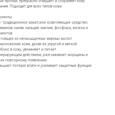
е пробки, прекрасно очищает и сохраняет кожу
ния. Подходит для всех типов кожи.
оненты:
— традиционное азиатское осветляющее средство.
минов, калия, кальция, магния, фосфора, железа и
ментов.
остоящее из ненасыщенных жирных кислот
моложению кожи, делая ее упругой и мягкой.
боко в кожу, увлажняет и питает.
енерирующим действием, разглаживает морщины и
 их повторному появлению.
еньшает потерю влаги и усиливает защитные функции