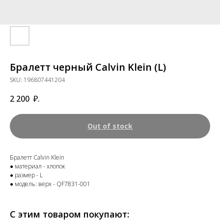
Бралетт черный Calvin Klein (L)
SKU:
196807441204
2 200
₽.
Out of stock
Бралетт Calvin Klein
● материал - хлопок
● размер - L
● модель: верх - QF7831-001
С этим товаром покупают: