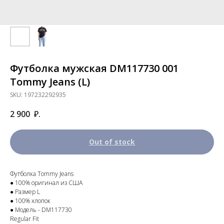
Футболка мужская DM117730 001
Tommy Jeans (L)
SKU:
197232292935
2 900
₽.
Out of stock
Футболка Tommy Jeans
● 100% оригинал из США
● Размер L
● 100% хлопок
● Модель - DM117730
Regular Fit