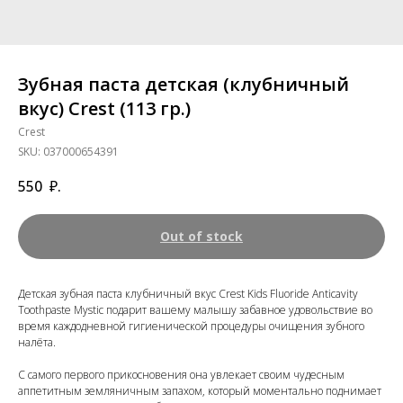
Зубная паста детская (клубничный
вкус) Crest (113 гр.)
Crest
SKU:
037000654391
550
₽.
Out of stock
Детская зубная паста клубничный вкус Crest Kids Fluoride Anticavity
Toothpaste Mystic подарит вашему малышу забавное удовольствие во
время каждодневной гигиенической процедуры очищения зубного
налёта.
С самого первого прикосновения она увлекает своим чудесным
аппетитным земляничным запахом, который моментально поднимает