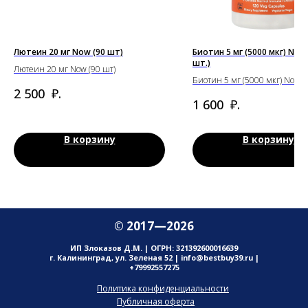
Лютеин 20 мг Now (90 шт)
Биотин 5 мг (5000 мкг) Now
шт.)
Лютеин 20 мг Now (90 шт)
Биотин 5 мг (5000 мкг) Now (
₽.
2 500
₽.
1 600
В корзину
В корзину
© 2017—2026
ИП Злоказов Д.М. | ОГРН: 321392600016639
г. Калининград, ул. Зеленая 52 | info@bestbuy39.ru |
+79992557275
Политика конфиденциальности
Публичная оферта