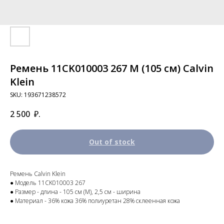
Ремень 11CK010003 267 M (105 см) Calvin
Klein
SKU:
193671238572
2 500
₽.
Out of stock
Ремень Calvin Klein
● Модель 11CK010003 267
● Размер - длина - 105 см (M), 2,5 см - ширина
● Материал - 36% кожа 36% полиуретан 28% склеенная кожа